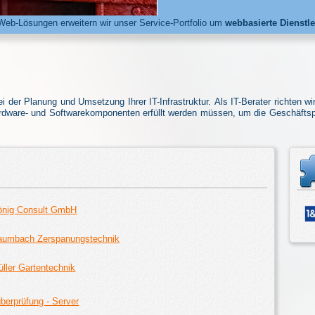
Web-Lösungen erweitern wir unser Service-Portfolio um
webbasierte Dienstl
der Planung und Umsetzung Ihrer IT-Infrastruktur. Als IT-Berater richten wir
rdware- und Softwarekomponenten erfüllt werden müssen, um die Geschäftspro
önig Consult GmbH
umbach Zerspanungstechnik
ller Gartentechnik
überprüfung - Server